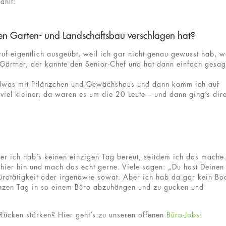
ählt:
den Garten- und Landschaftsbau verschlagen hat?
ruf eigentlich ausgeübt, weil ich gar nicht genau gewusst hab, 
Gärtner, der kannte den Senior-Chef und hat dann einfach gesag
endwas mit Pflänzchen und Gewächshaus und dann komm ich auf
viel kleiner, da waren es um die 20 Leute – und dann ging’s dire
er ich hab’s keinen einzigen Tag bereut, seitdem ich das mache
hier hin und mach das echt gerne. Viele sagen: „Du hast Deinen
rotätigkeit oder irgendwie sowat. Aber ich hab da gar kein Bo
 ganzen Tag in so einem Büro abzuhängen und zu gucken und
Rücken stärken? Hier geht’s zu unseren offenen
Büro-Jobs
!