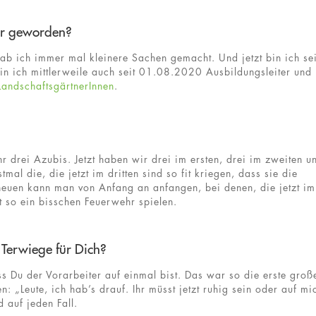
er geworden?
hab ich immer mal kleinere Sachen gemacht. Und jetzt bin ich sei
 bin ich mittlerweile auch seit 01.08.2020 Ausbildungsleiter und
LandschaftsgärtnerInnen
.
 drei Azubis. Jetzt haben wir drei im ersten, drei im zweiten u
tmal die, die jetzt im dritten sind so fit kriegen, dass sie die
n neuen kann man von Anfang an anfangen, bei denen, die jetzt im
zt so ein bisschen Feuerwehr spielen.
Terwiege für Dich?
s Du der Vorarbeiter auf einmal bist. Das war so die erste groß
: „Leute, ich hab’s drauf. Ihr müsst jetzt ruhig sein oder auf mi
 auf jeden Fall.